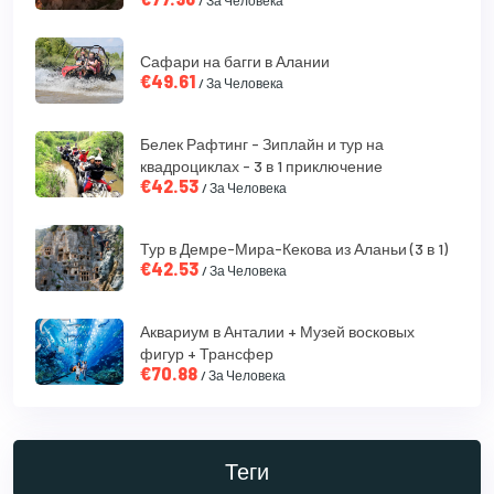
Сафари на багги в Алании
€49.61
/ За Человека
Белек Рафтинг - Зиплайн и тур на
квадроциклах - 3 в 1 приключение
€42.53
/ За Человека
Тур в Демре-Мира-Кекова из Аланьи (3 в 1)
€42.53
/ За Человека
Аквариум в Анталии + Музей восковых
фигур + Трансфер
€70.88
/ За Человека
Теги