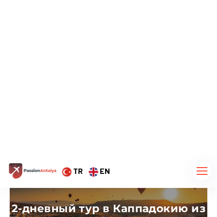
Сафари на квадроциклах в
Кемере
Экскурсия в Памуккале из
Кемера