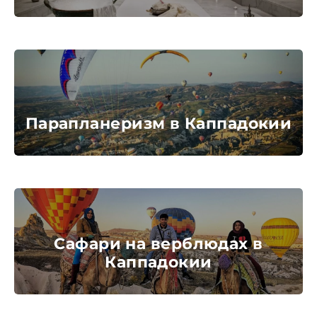
Экскурсия на лодке на остров
Сулуада в Кемере
Рафтинг-тур в Кемере
Сиде Горячий Воздушный Шар