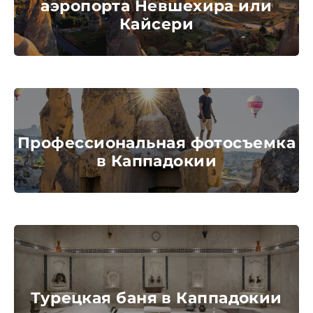
Экскурсия в Памуккале и озеро
Салда из Сиде (все включено)
Параглайдинг в Кемере